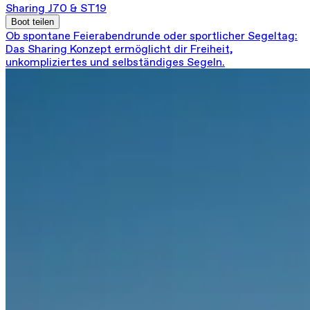
Sharing J70 & ST19
Boot teilen
Ob spontane Feierabendrunde oder sportlicher Segeltag:
Das Sharing Konzept ermöglicht dir Freiheit,
unkompliziertes und selbständiges Segeln.