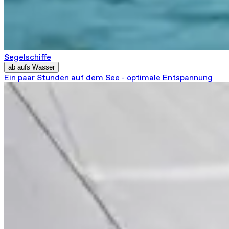
Segelschiffe
ab aufs Wasser
Ein paar Stunden auf dem See - optimale Entspannung