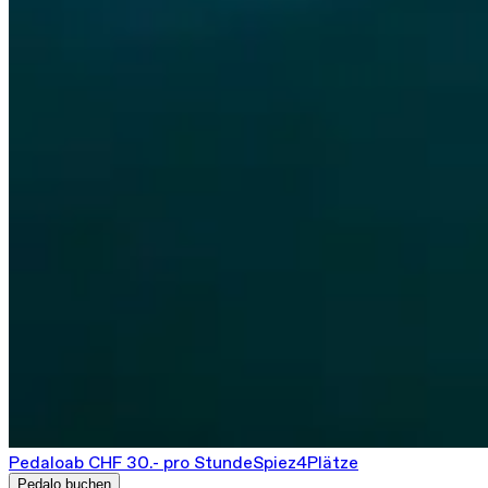
Pedalo
ab CHF 30.- pro Stunde
Spiez
4
Plätze
Pedalo buchen