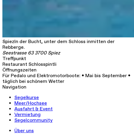
Spiez
In der Bucht, unter dem Schloss inmitten der
Rebberge.
Seestrasse 63 3700 Spiez
Treffpunkt
Restaurant Schlosspintli
Öffnungszeiten
Für Pedalo und Elektromotorboote: • Mai bis September •
täglich bei schönem Wetter
Navigation
Segelkurse
Meer/Hochsee
Ausfahrt & Event
Vermietung
Segelcommunity
Über uns