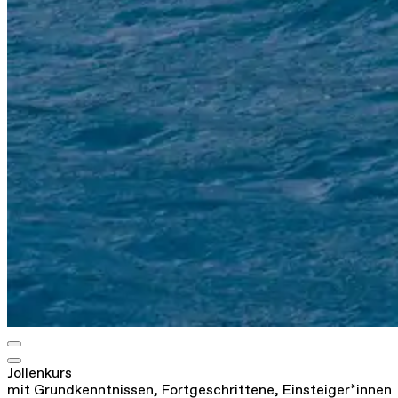
Jollenkurs
mit Grundkenntnissen, Fortgeschrittene, Einsteiger*innen