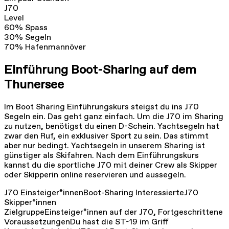
J70
Level
60
%
Spass
30
%
Segeln
70
%
Hafenmannöver
Einführung Boot-Sharing auf dem
Thunersee
Im Boot Sharing Einführungskurs steigst du ins J70
Segeln ein. Das geht ganz einfach. Um die J70 im Sharing
zu nutzen, benötigst du einen D-Schein. Yachtsegeln hat
zwar den Ruf, ein exklusiver Sport zu sein. Das stimmt
aber nur bedingt. Yachtsegeln in unserem Sharing ist
günstiger als Skifahren. Nach dem Einführungskurs
kannst du die sportliche J70 mit deiner Crew als Skipper
oder Skipperin online reservieren und aussegeln.
J70 Einsteiger*innen
Boot-Sharing Interessierte
J70
Skipper*innen
Zielgruppe
Einsteiger*innen auf der J70, Fortgeschrittene
Voraussetzungen
Du hast die ST-19 im Griff