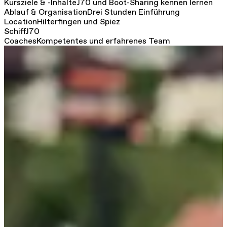
Kursziele & -Inhalte
J70 und Boot-Sharing kennen lernen
Ablauf & Organisation
Drei Stunden Einführung
Location
Hilterfingen und Spiez
Schiff
J70
Coaches
Kompetentes und erfahrenes Team