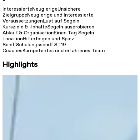
Interessierte
Neugierige
Unsichere
Zielgruppe
Neugierige und Interessierte
Voraussetzungen
Lust auf Segeln
Kursziele & -Inhalte
Segeln ausprobieren
Ablauf & Organisation
Einen Tag Segeln
Location
Hilterfingen und Spiez
Schiff
Schulungsschiff ST19
Coaches
Kompetentes und erfahrenes Team
Highlights