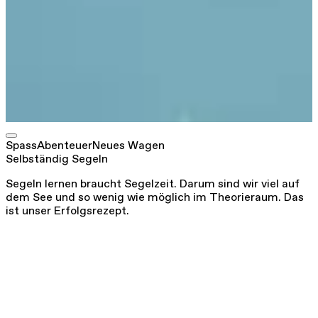
P
d
g
Spass
Abenteuer
Neues Wagen
Selbständig Segeln
Segeln lernen braucht Segelzeit. Darum sind wir viel auf
dem See und so wenig wie möglich im Theorieraum. Das
ist unser Erfolgsrezept.