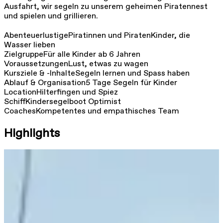
Ausfahrt, wir segeln zu unserem geheimen Piratennest
und spielen und grillieren.
Abenteuerlustige
Piratinnen und Piraten
Kinder, die
Wasser lieben
Zielgruppe
Für alle Kinder ab 6 Jahren
Voraussetzungen
Lust, etwas zu wagen
Kursziele & -Inhalte
Segeln lernen und Spass haben
Ablauf & Organisation
5 Tage Segeln für Kinder
Location
Hilterfingen und Spiez
Schiff
Kindersegelboot Optimist
Coaches
Kompetentes und empathisches Team
Highlights