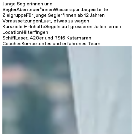
Junge Seglerinnen und
Segler
Abenteuer*innen
Wassersportbegeisterte
Zielgruppe
Für junge Segler*innen ab 12 Jahren
Voraussetzungen
Lust, etwas zu wagen
Kursziele & -Inhalte
Segeln auf grösseren Jollen lernen
Location
Hilterfingen
Schiff
Laser, 420er und RS16 Katamaran
Coaches
Kompetentes und erfahrenes Team