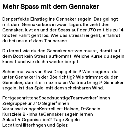
Mehr Spass mit dem Gennaker
Der perfekte Einstieg ins Gennaker segeln. Das gelingt
mit dem Gennakerkurs in zwei Tagen. Ihr zieht den
Gennaker, luvt an und der Spass auf der J70 mit bis zu 14
Knoten Fahrt geht los. Wie das stressfrei geht, erfährst
du bei uns auf dem Thunersee.
Du lernst wie du den Gennaker setzen musst, damit auf
dem Boot kein Stress aufkommt. Welche Kurse du segeln
kannst und wie du ihn wieder bergst.
Schon mal was von Kiwi Drop gehört? Wie reagierst du
unter Gennaker in der Böe richtig? Wie trimmst du den
Gennaker, damit er maximalen Vortrieb bringt? Gennaker
segeln, ist das Spiel mit dem scheinbaren Wind.
Fortgeschrittene
Speedsüchtige
Teamworker*innen
Zielgruppe
Für J70 Segler*innen
Voraussetzungen
Kontrolliert Halsen, D-Schein
Kursziele & -Inhalte
Gennaker segeln lernen
Ablauf & Organisation
2 Tage Segeln
Location
Hilterfingen und Spiez